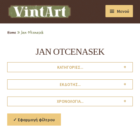
Μενού
Διακόσμηση
Home
»
Jan Otcenasek
Βιβλία
JAN OTCENASEK
Συσκευές
+
ΚΑΤΗΓΟΡΙΕΣ...
Συλλογές
+
ΕΚΔΟΤΗΣ...
+
ΧΡΟΝΟΛΟΓΙΑ...
✓ Εφαρμογή φίλτρου