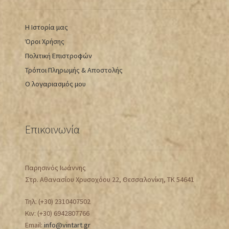
Η Ιστορία μας
Όροι Χρήσης
Πολιτική Επιστροφών
Τρόποι Πληρωμής & Αποστολής
Ο λογαριασμός μου
Επικοινωνία
Παρησινός Ιωάννης
Στρ. Αθανασίου Χρυσοχόου 22, Θεσσαλονίκη, ΤΚ 54641
Τηλ: (+30) 2310407502
Κιν: (+30) 6942807766
Email:
info@vintart.gr