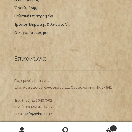
Όροι Χρήσης
Πολιτική Επιστροφών
Τρόποι Πληρωμής & Αποστολής
Ο λογαριασμός μου
Επικοινωνία
Παρησινός Ιωάννης
Στρ. Αθανασίου Χρυσοχόου 22, Θεσσαλονίκη, ΤΚ 54641
Τηλ: (+30) 2310407502
Κιν: (+30) 6942807766
Email:
info@vintart.gr
0