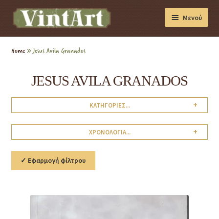
Μενού
Διακόσμηση
Home
»
Jesus Avila Granados
Βιβλία
JESUS AVILA GRANADOS
Συσκευές
+
ΚΑΤΗΓΟΡΙΕΣ...
Συλλογές
+
ΧΡΟΝΟΛΟΓΙΑ...
✓ Εφαρμογή φίλτρου