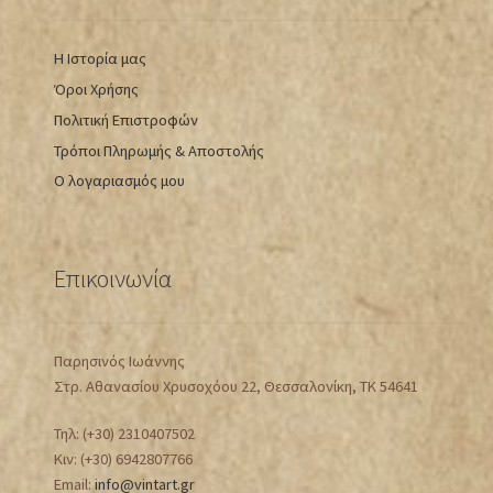
Η Ιστορία μας
Όροι Χρήσης
Πολιτική Επιστροφών
Τρόποι Πληρωμής & Αποστολής
Ο λογαριασμός μου
Επικοινωνία
Παρησινός Ιωάννης
Στρ. Αθανασίου Χρυσοχόου 22, Θεσσαλονίκη, ΤΚ 54641
Τηλ: (+30) 2310407502
Κιν: (+30) 6942807766
Email:
info@vintart.gr