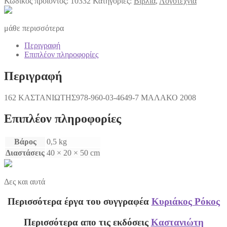
Κωδικός προϊόντος:
10332
Κατηγορίες:
Βιβλία
,
Λογοτεχνία
ΙΝΣΕΝΜΠΟΡΝ
ΚΑΙ
ΑΛΛΕΣ
μάθε περισσότερα
ΙΣΤΟΡΙΕΣ
ποσότητα
Περιγραφή
Επιπλέον πληροφορίες
Περιγραφή
162 ΚΑΣΤΑΝΙΩΤΗΣ978-960-03-4649-7 ΜΑΛΑΚΟ 2008
Επιπλέον πληροφορίες
Βάρος
0,5 kg
Διαστάσεις
40 × 20 × 50 cm
Δες και αυτά
Περισσότερα έργα του συγγραφέα
Κυριάκος Ρόκος
Περισσότερα απο τις εκδόσεις
Καστανιώτη