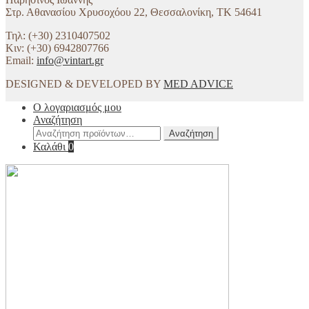
Στρ. Αθανασίου Χρυσοχόου 22, Θεσσαλονίκη, ΤΚ 54641
Τηλ: (+30) 2310407502
Κιν: (+30) 6942807766
Email:
info@vintart.gr
DESIGNED & DEVELOPED BY
MED ADVICE
Ο λογαριασμός μου
Αναζήτηση
Αναζήτηση
Αναζήτηση
για:
Καλάθι
0