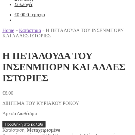
Συλλογές
€
0,00
0 τεμάχια
Home
»
Κατάστημα
»
Η ΠΕΤΑΛΟΥΔΑ ΤΟΥ ΙΝΣΕΝΜΠΟΡΝ
ΚΑΙ ΑΛΛΕΣ ΙΣΤΟΡΙΕΣ
Η ΠΕΤΑΛΟΥΔΑ ΤΟΥ
ΙΝΣΕΝΜΠΟΡΝ ΚΑΙ ΑΛΛΕΣ
ΙΣΤΟΡΙΕΣ
€
6,00
ΔΙΗΓΗΜΑ ΤΟΥ ΚΥΡΙΑΚΟΥ ΡΟΚΟΥ
Άμεσα Διαθέσιμο
Η
Προσθήκη στο καλάθι
ΠΕΤΑΛΟΥΔΑ
Κατάσταση:
Μεταχειρισμένο
ΤΟΥ