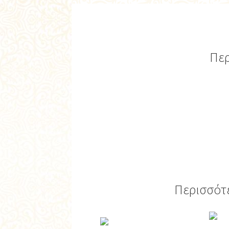
Περ
Περισσότε