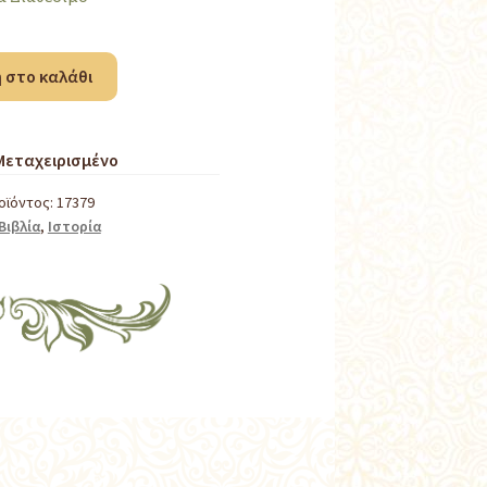
 στο καλάθι
Μεταχειρισμένο
οϊόντος:
17379
Βιβλία
,
Ιστορία