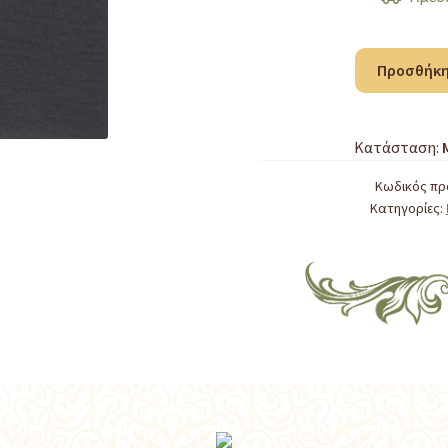
ΠΟΛΙΤΙΚΗ
Προσθήκη
ΜΕΤΑΠΟΛΕΜΙΚΗ
ΙΣΤΟΡΙΑ
–
Κατάσταση:
ΑΠΟΜΝΗΜΟΝΕΥΜΑΤΑ
ΕΛΠΙΔΟΣ
Κωδικός πρ
Κατηγορίες:
ΤΟΜΟΙ
3
(ΟΛΟΚΛΗΡΩΜΕΝΟ)
ποσότητα