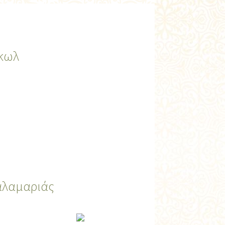
Γκωλ
αλαμαριάς