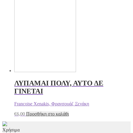
ΛΥΠΑΜΑΙ ΠΟΛΥ, ΑΥΤΟ ΔΕ
ΓΙΝΕΤΑΙ
Françoise Xenakis, Φρανσουάζ Ξενάκη
€
6,00
Προσθήκη στο καλάθι
Χρήσιμα