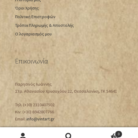
Όροι Χρήσης
Πολιτική Επιστροφών
Τρόποι Πληρωμής & Αποστολής
Ο λογαριασμός μου
Επικοινωνία
Παρησινός Ιωάννης
Στρ. Αθανασίου Χρυσοχόου 22, Θεσσαλονίκη, ΤΚ 54641
Τηλ: (+30) 2310407502
Κιν: (+30) 6942807766
Email:
info@vintart.gr
0