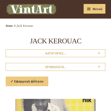
Μενού
Διακόσμηση
Home
»
Jack Kerouac
Βιβλία
JACK KEROUAC
Συσκευές
+
ΚΑΤΗΓΟΡΙΕΣ...
Συλλογές
+
ΧΡΟΝΟΛΟΓΙΑ...
✓ Εφαρμογή φίλτρου