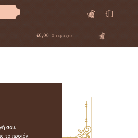
€
0,00
0 τεμάχια
γή σου.
ις το προϊόν