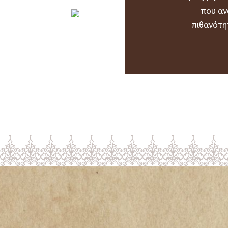
που αν
πιθανότη