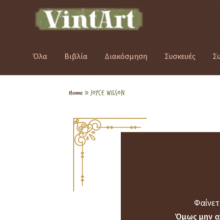
Όλα
Βιβλία
Διακόσμηση
Συσκευές
Σ
Home
»
JOYCE WILSON
Φαίνετ
Όμως μην α