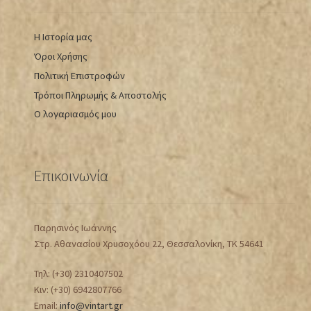
Η Ιστορία μας
Όροι Χρήσης
Πολιτική Επιστροφών
Τρόποι Πληρωμής & Αποστολής
Ο λογαριασμός μου
Επικοινωνία
Παρησινός Ιωάννης
Στρ. Αθανασίου Χρυσοχόου 22, Θεσσαλονίκη, ΤΚ 54641
Τηλ: (+30) 2310407502
Κιν: (+30) 6942807766
Email:
info@vintart.gr