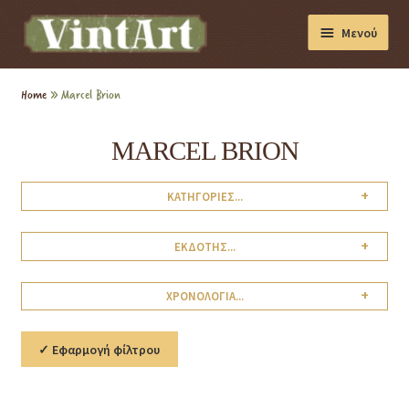
Μενού
Διακόσμηση
Home
»
Marcel Brion
Βιβλία
MARCEL BRION
Συσκευές
+
ΚΑΤΗΓΟΡΙΕΣ...
Συλλογές
+
ΕΚΔΟΤΗΣ...
+
ΧΡΟΝΟΛΟΓΙΑ...
✓ Εφαρμογή φίλτρου