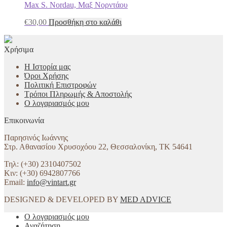
Max S. Nordau, Μαξ Νορντάου
€
30,00
Προσθήκη στο καλάθι
Χρήσιμα
Η Ιστορία μας
Όροι Χρήσης
Πολιτική Επιστροφών
Τρόποι Πληρωμής & Αποστολής
Ο λογαριασμός μου
Επικοινωνία
Παρησινός Ιωάννης
Στρ. Αθανασίου Χρυσοχόου 22, Θεσσαλονίκη, ΤΚ 54641
Τηλ: (+30) 2310407502
Κιν: (+30) 6942807766
Email:
info@vintart.gr
DESIGNED & DEVELOPED BY
MED ADVICE
Ο λογαριασμός μου
Αναζήτηση