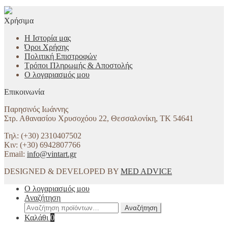
Χρήσιμα
Η Ιστορία μας
Όροι Χρήσης
Πολιτική Επιστροφών
Τρόποι Πληρωμής & Αποστολής
Ο λογαριασμός μου
Επικοινωνία
Παρησινός Ιωάννης
Στρ. Αθανασίου Χρυσοχόου 22, Θεσσαλονίκη, ΤΚ 54641
Τηλ: (+30) 2310407502
Κιν: (+30) 6942807766
Email:
info@vintart.gr
DESIGNED & DEVELOPED BY
MED ADVICE
Ο λογαριασμός μου
Αναζήτηση
Αναζήτηση
Αναζήτηση
για:
Καλάθι
0