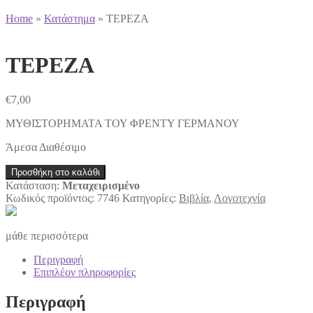
Home
»
Κατάστημα
»
ΤΕΡΕΖΑ
ΤΕΡΕΖΑ
€
7,00
ΜΥΘΙΣΤΟΡΗΜΑΤΑ ΤΟΥ ΦΡΕΝΤΥ ΓΕΡΜΑΝΟΥ
Άμεσα Διαθέσιμο
ΤΕΡΕΖΑ
Προσθήκη στο καλάθι
ποσότητα
Κατάσταση:
Μεταχειρισμένο
Κωδικός προϊόντος:
7746
Κατηγορίες:
Βιβλία
,
Λογοτεχνία
μάθε περισσότερα
Περιγραφή
Επιπλέον πληροφορίες
Περιγραφή